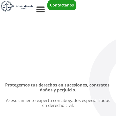
Contactanos
Derecho De Familia
Derecho Civil
Derecho Laboral
Accidentes De Tránsito
Estudio
Protegemos tus derechos en sucesiones, contratos,
daños y perjuicio.
Asesoramiento experto con abogados especializados
en derecho civil.