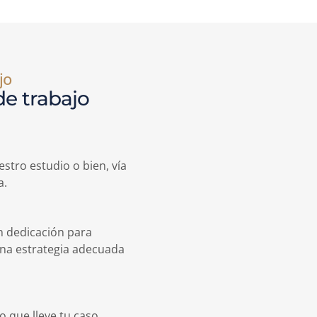
jo
de trabajo
n
tro estudio o bien, vía
a.
n dedicación para
una estrategia adecuada
que lleve tu caso.