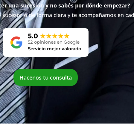
cer una sucesión y no sabés por dónde empezar?
o sucesorio de forma clara y te acompañamos en cad
5.0
★★★★★
52 opiniones en Google
Servicio mejor valorado
Hacenos tu consulta