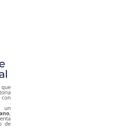
e
al
 que
toria
 con
 un
mano
,
enta
o de