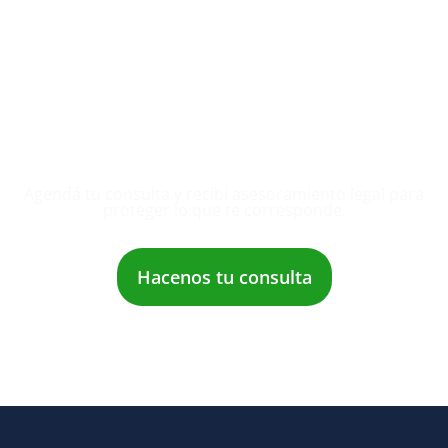
Agendá tu consulta y recibí asesoramiento legal para
proteger lo que te corresponde.
Hacenos tu consulta